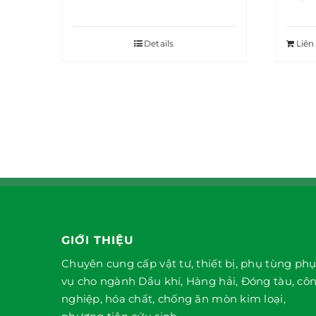
Details
Liên
GIỚI THIỆU
Chuyên cung cấp vật tư, thiết bị, phụ tùng ph
vụ cho ngành Dầu khí, Hàng hải, Đóng tàu, cô
nghiệp, hóa chất, chống ăn mòn kim loại,