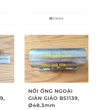
Details
NỐI ỐNG NGOÀI
9,
GIÀN GIÁO BS1139,
Ø48.3mm