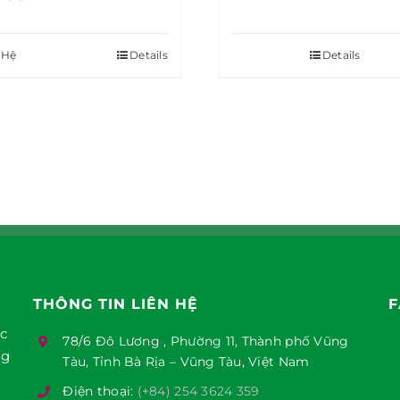
 Hệ
Details
Details
THÔNG TIN LIÊN HỆ
F
ục
78/6 Đô Lương , Phường 11, Thành phố Vũng
ng
Tàu, Tỉnh Bà Rịa – Vũng Tàu, Việt Nam
Điện thoại:
(+84) 254 3624 359