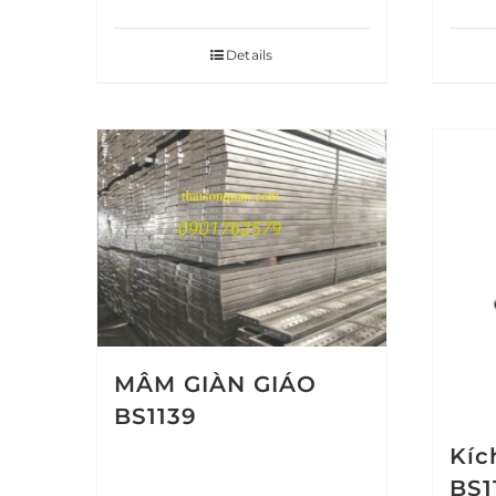
Details
MÂM GIÀN GIÁO
BS1139
Kíc
BS1