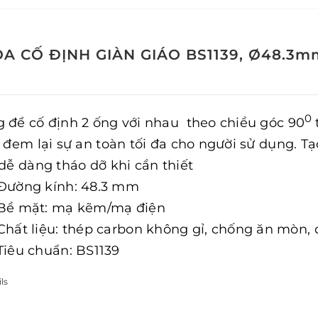
A CỐ ĐỊNH GIÀN GIÁO BS1139, Ø48.3m
0
 để cố định 2 ống với nhau theo chiều góc 90
, đem lại sự an toàn tối đa cho người sử dụng. Tạ
 dễ dàng tháo dỡ khi cần thiết
Đường kính: 48.3 mm
Bề mặt: mạ kẽm/mạ điện
Chất liệu: thép carbon không gỉ, chống ăn mòn,
Tiêu chuẩn: BS1139
ls