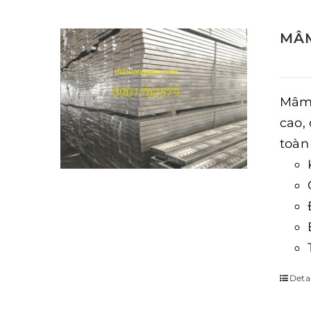
MÂM
Mâm 
cao,
toàn
Detai