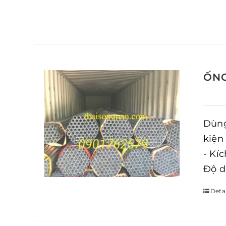
ỐNG
Dùng
kiện
- Kí
Độ d
Detai