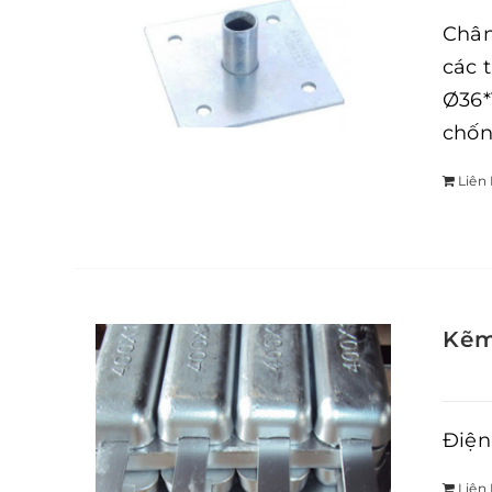
Chân
các 
Ø36*
chốn
Liên
Kẽm
Điện
Liên