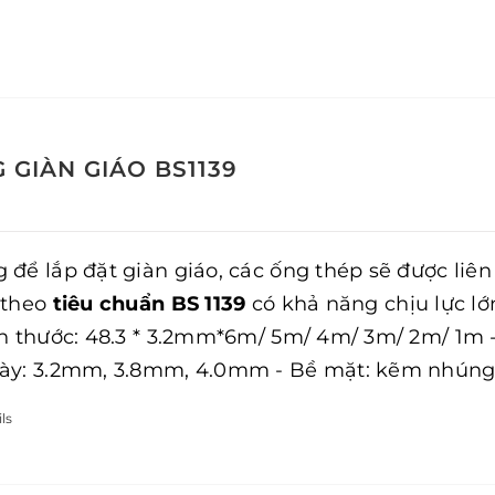
 GIÀN GIÁO BS1139
 để lắp đặt giàn giáo, các ống thép sẽ được liê
 theo
tiêu chuẩn BS 1139
có khả năng chịu lực lớ
ch thước: 48.3 * 3.2mm*6m/ 5m/ 4m/ 3m/ 2m/ 1m 
ày: 3.2mm, 3.8mm, 4.0mm - Bề mặt: kẽm nhúng 
ls