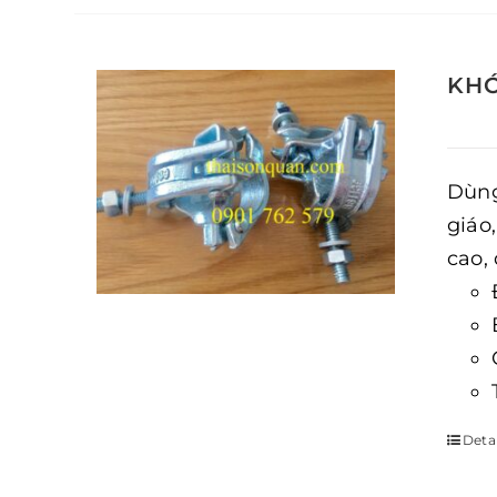
KHÓ
Dùng
giáo
cao,
Detai