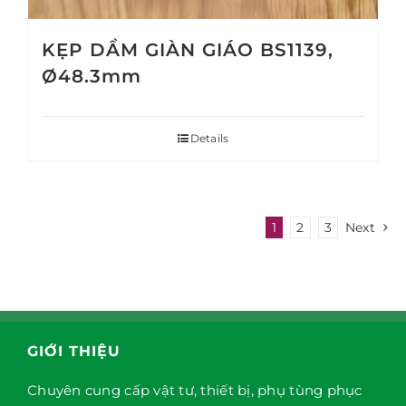
KẸP DẦM GIÀN GIÁO BS1139,
Ø48.3mm
Details
1
2
3
Next
GIỚI THIỆU
Chuyên cung cấp vật tư, thiết bị, phụ tùng phục