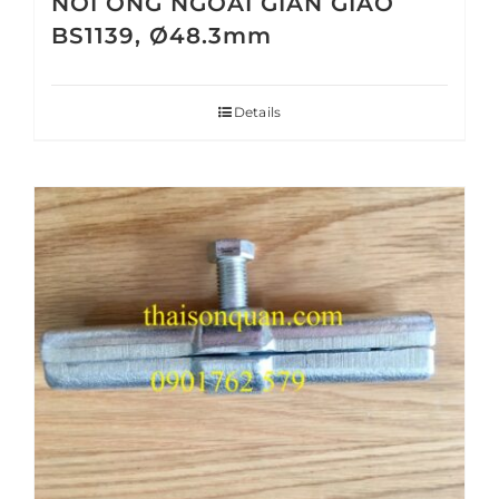
NỐI ỐNG NGOÀI GIÀN GIÁO
BS1139, Ø48.3mm
Details