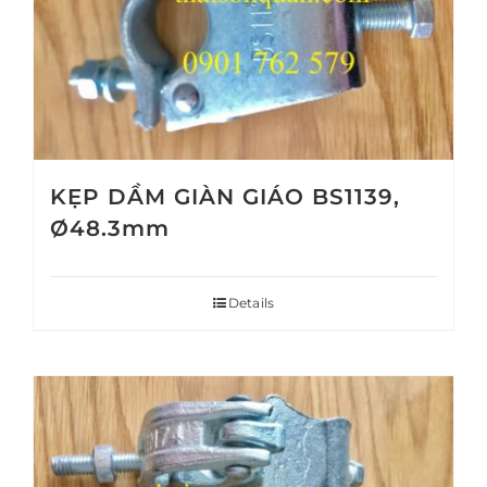
KẸP DẦM GIÀN GIÁO BS1139,
Ø48.3mm
Details