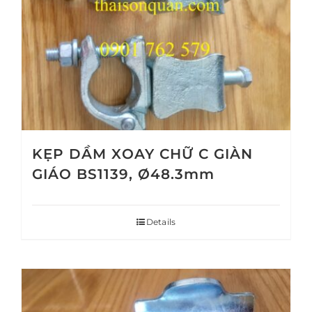
KẸP DẦM XOAY CHỮ C GIÀN
GIÁO BS1139, Ø48.3mm
Details