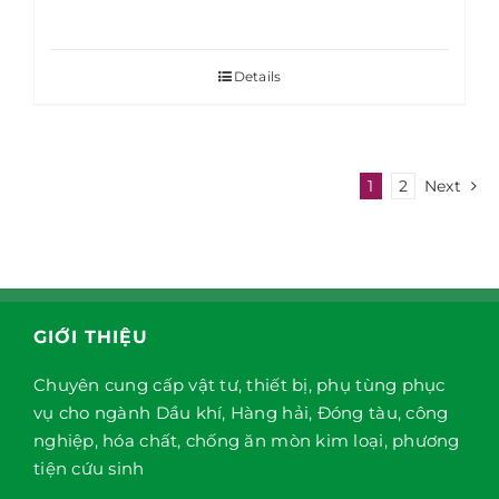
Details
1
2
Next
GIỚI THIỆU
Chuyên cung cấp vật tư, thiết bị, phụ tùng phục
vụ cho ngành Dầu khí, Hàng hải, Đóng tàu, công
nghiệp, hóa chất, chống ăn mòn kim loại, phương
tiện cứu sinh