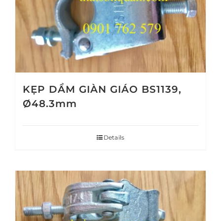
KẸP DẦM GIÀN GIÁO BS1139,
Ø48.3mm
Details