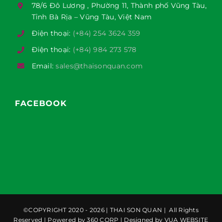
78/6 Đô Lương , Phường 11, Thành phố Vũng Tàu,
Tỉnh Bà Rịa – Vũng Tàu, Việt Nam
Điện thoại:
(+84) 254 3624 359
Điện thoại:
(+84) 984 273 578
Email:
sales@thaisonquan.com
FACEBOOK
©COPYRIGHT 2020 - 2026 |
THAI SON QUAN
| All Rights
Reserved | Powered by
360 CORP
| Designed by
VUA WEBSITE