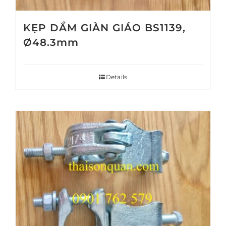
KẸP DẦM GIÀN GIÁO BS1139,
Ø48.3mm
Details