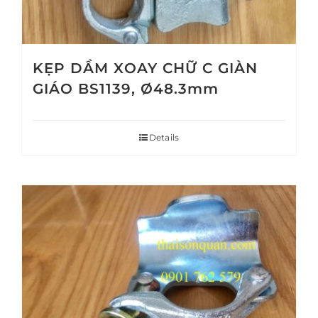
KẸP DẦM XOAY CHỮ C GIÀN
GIÁO BS1139, Ø48.3mm
Details