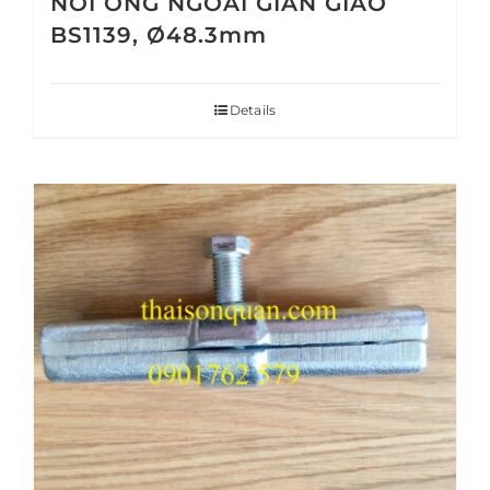
NỐI ỐNG NGOÀI GIÀN GIÁO
BS1139, Ø48.3mm
Details