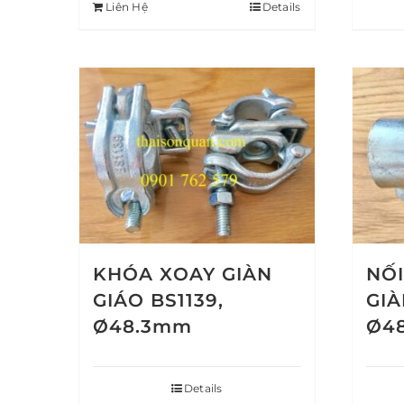
Liên Hệ
Details
KHÓA XOAY GIÀN
NỐI
GIÁO BS1139,
GIÀ
Ø48.3mm
Ø4
Details