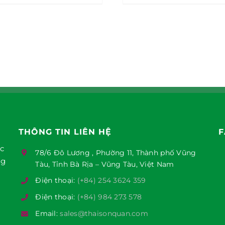
THÔNG TIN LIÊN HỆ
F
ục
78/6 Đô Lương , Phường 11, Thành phố Vũng
ng
Tàu, Tỉnh Bà Rịa – Vũng Tàu, Việt Nam
Điện thoại:
(+84) 254 3624 359
Điện thoại:
(+84) 984 273 578
Email:
sales@thaisonquan.com