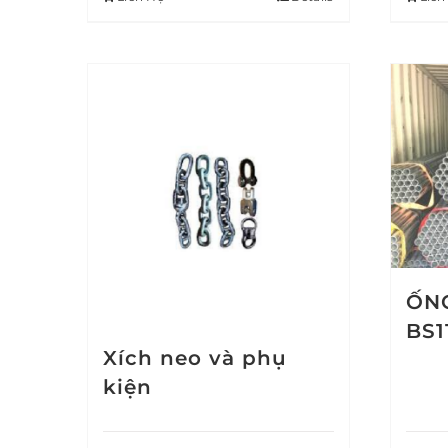
ỐNG
BS1
Xích neo và phụ
kiện