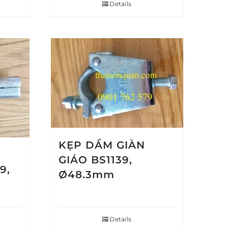
Details
KẸP DẦM GIÀN
GIÁO BS1139,
9,
Ø48.3mm
Details