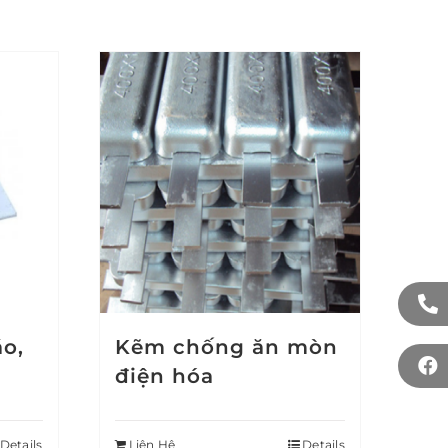
áo,
Kẽm chống ăn mòn
điện hóa
Details
Liên Hệ
Details