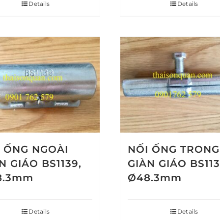
Details
Details
 ỐNG NGOÀI
NỐI ỐNG TRONG
N GIÁO BS1139,
GIÀN GIÁO BS113
8.3mm
Ø48.3mm
Details
Details