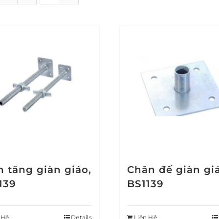
h tăng giàn giáo,
Chân đế giàn gi
139
BS1139
 Hệ
Details
Liên Hệ