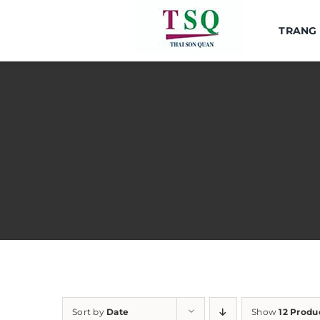
Skip
to
TRANG
content
Sort by
Date
Show
12 Produ