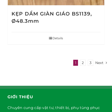
KẸP DẦM GIÀN GIÁO BS1139,
Ø48.3mm
Details
1
2
3
Next
GIỚI THIỆU
Chuyên cung cấp vật tư, thiết bị, phụ tùng phục