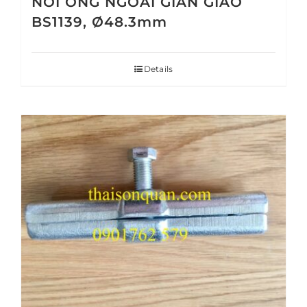
NỐI ỐNG NGOÀI GIÀN GIÁO
BS1139, Ø48.3mm
Details